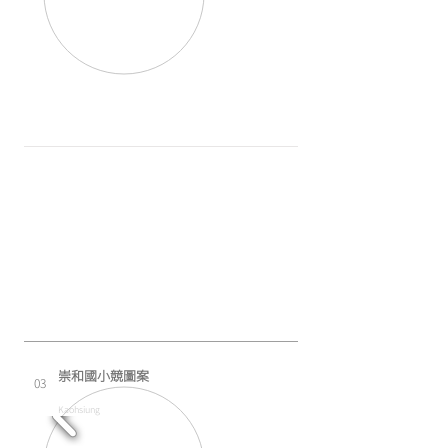
​崇和國小競圖案
03
Kaohsiung