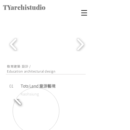
TYarchistudio
教育建築 設計 /
Education
architectural design
01
​Tots Land 童游藝境
Kaohsiung