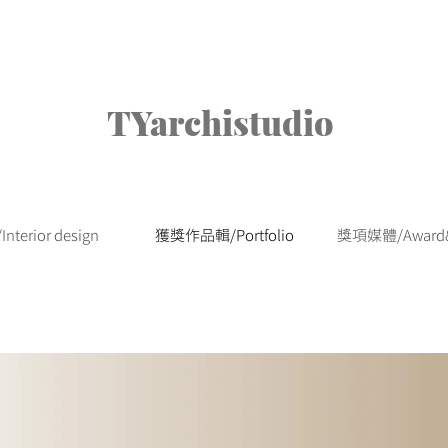
TYarchistudio
nterior design
獲獎作品輯/Portfolio
獎項媒體/Award&