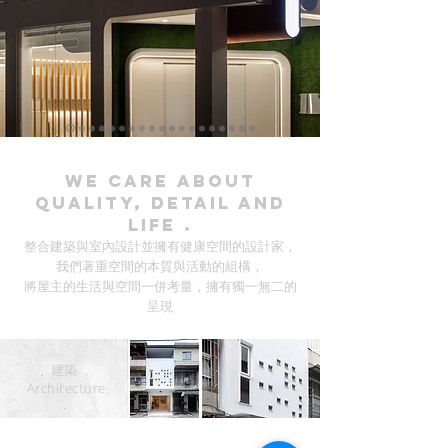
We care about
quality, detail and
life .
整合建築與室內設計並擁有健康空間的設計家，
我們著重空間的本質與活動的組構，
將屋主的生活與空間一併考量，擁有獨一無二的
呈現
建築
Architecture